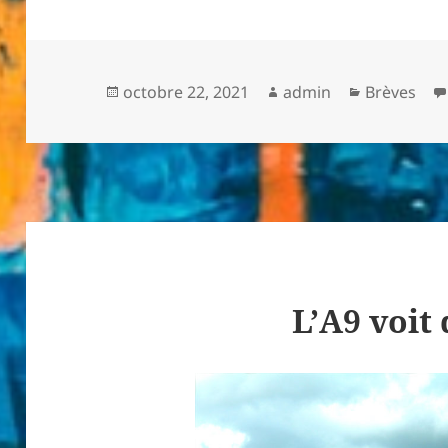
Publié
Auteur
Catégories
octobre 22, 2021
admin
Brèves
le
L’A9 voit