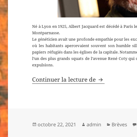
Né à Lyon en 1925, Albert Jacquard est décédé à Paris 
Montparnasse.
Le généticien avait une profonde empathie pour les excl
où les habitants apercevaient souvent son humble silh
papiers réfugiés dans les églises de la capitale. Nota
l’un des plus grands squats de l’avenue René Coty qui 
expulsions.
Albert Jacquar
Continuer la lecture de
Publié
Auteur
Catégories
octobre 22, 2021
admin
Brèves
le