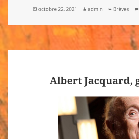
Publié
Auteur
Catégories
octobre 22, 2021
admin
Brèves
le
Albert Jacquard, 