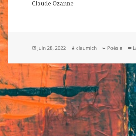
Claude Ozanne
Publié
Auteur
Catégories
juin 28, 2022
claumich
Poésie
L
le