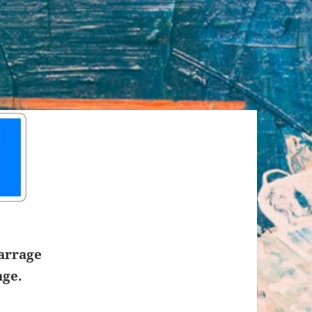
barrage
age.