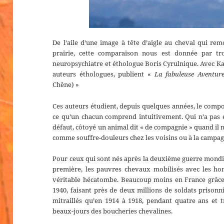
De l’aile d’une image à tête d’aigle au cheval qui re
prairie, cette comparaison nous est donnée par tr
neuropsychiatre et éthologue Boris Cyrulnique. Avec Ka
auteurs éthologues, publient «
La fabuleuse Aventu
Chêne) »
Ces auteurs étudient, depuis quelques années, le co
ce qu’un chacun comprend intuitivement. Qui n’a pas 
défaut, côtoyé un animal dit « de compagnie » quand il n
comme souffre-douleurs chez les voisins ou à la campag
Pour ceux qui sont nés après la deuxième guerre mondial
première, les pauvres chevaux mobilisés avec les 
véritable hécatombe. Beaucoup moins en France grâce à
1940, faisant près de deux millions de soldats priso
mitraillés qu’en 1914 à 1918, pendant quatre ans et t
beaux-jours des boucheries chevalines.