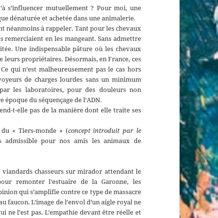
à s’influencer mutuellement ? Pour moi, une
que dénaturée et achetée dans une animalerie.
nt néanmoins à rappeler. Tant pour les chevaux
s remerciaient en les mangeant. Sans admettre
ritée. Une indispensable pâture où les chevaux
 leurs propriétaires. Désormais, en France, ces
Ce qui n’est malheureusement pas le cas hors
voyeurs de charges lourdes sans un minimum
 par les laboratoires, pour des douleurs non
otre époque du séquençage de l’ADN.
end-t-elle pas de la manière dont elle traite ses
s du « Tiers-monde » (
concept introduit par le
 pas admissible pour nos amis les animaux de
s viandards chasseurs sur mirador attendant le
pour remonter l’estuaire de la Garonne, les
pinion qui s’amplifie contre ce type de massacre
 au faucon. L’image de l’envol d’un aigle royal ne
ui ne l’est pas. L’empathie devant être réelle et