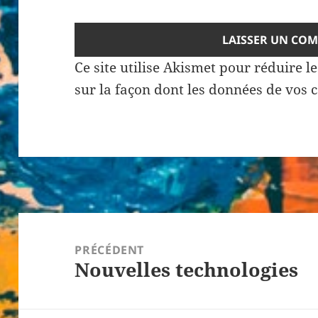
Ce site utilise Akismet pour réduire l
sur la façon dont les données de vos 
Navigation
de
PRÉCÉDENT
Nouvelles technologies
l’article
Article
précédent :