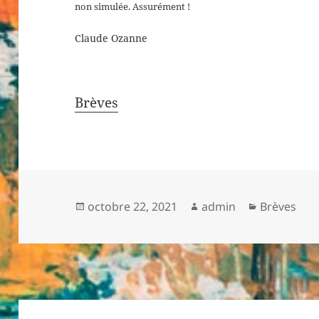
non simulée. Assurément !
Claude Ozanne
Brèves
Publié
Auteur
Catégories
octobre 22, 2021
admin
Brèves
le