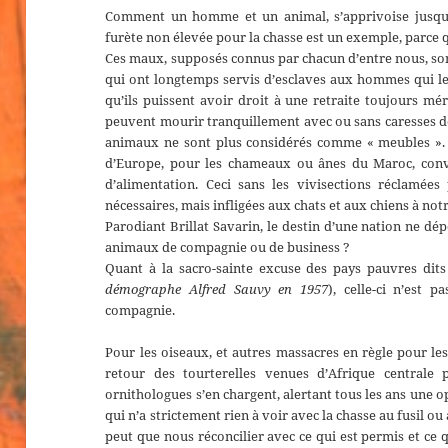
Comment un homme et un animal, s’apprivoise jusqu’
furète non élevée pour la chasse est un exemple, parce 
Ces maux, supposés connus par chacun d’entre nous, so
qui ont longtemps servis d’esclaves aux hommes qui le
qu’ils puissent avoir droit à une retraite toujours mé
peuvent mourir tranquillement avec ou sans caresses de
animaux ne sont plus considérés comme « meubles ». 
d’Europe, pour les chameaux ou ânes du Maroc, con
d’alimentation. Ceci sans les vivisections réclamées
nécessaires, mais infligées aux chats et aux chiens à n
Parodiant Brillat Savarin, le destin d’une nation ne dép
animaux de compagnie ou de business ?
Quant à la sacro-sainte excuse des pays pauvres dit
démographe Alfred Sauvy en 1957
), celle-ci n’est
compagnie.
Pour les oiseaux, et autres massacres en règle pour le
retour des tourterelles venues d’Afrique centrale 
ornithologues s’en chargent, alertant tous les ans une o
qui n’a strictement rien à voir avec la chasse au fusil ou
peut que nous réconcilier avec ce qui est permis et ce q