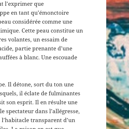
eut l’exprimer que
ppe en tant qu’émonctoire
a peau considérée comme une
himique. Cette peau constitue un
res volantes, un essaim de
lucide, partie prenante d’une
auffées à blanc. Une escouade
pe. Il détone, sort du ton une
squels, il éclate de fulminantes
it son esprit. Il en résulte une
 le spectateur dans l’allégresse,
s l’habitacle transparent d’un
les. La raison en est que