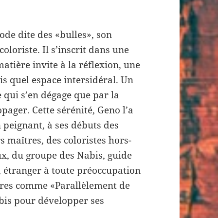
ode dite des «bulles», son
oloriste. Il s’inscrit dans une
atière invite à la réflexion, une
ais quel espace intersidéral. Un
e qui s’en dégage que par la
pager. Cette sérénité, Geno l’a
n peignant, à ses débuts des
s maîtres, des coloristes hors-
eux, du groupe des Nabis, guide
d, étranger à toute préoccupation
 livres comme «Parallèlement de
abis pour développer ses