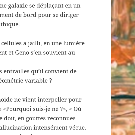
une galaxie se déplaçant en un
ument de bord pour se diriger
athique.
cellules a jailli, en une lumière
ent et Geno s’en souvient au
s entrailles qu’il convient de
géométrie variable ?
ïde ne vient interpeller pour
 «Pourquoi suis-je né ?», « Où
 se doit, en gouttes reconnues
hallucination intensément vécue.