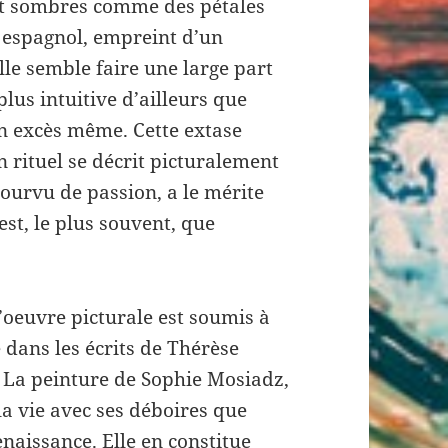
 et sombres comme des pétales
 espagnol, empreint d’un
lle semble faire une large part
plus intuitive d’ailleurs que
on excès même. Cette extase
n rituel se décrit picturalement
pourvu de passion, a le mérite
st, le plus souvent, que
 l’oeuvre picturale est soumis à
e dans les écrits de Thérèse
e. La peinture de Sophie Mosiadz,
la vie avec ses déboires que
enaissance. Elle en constitue