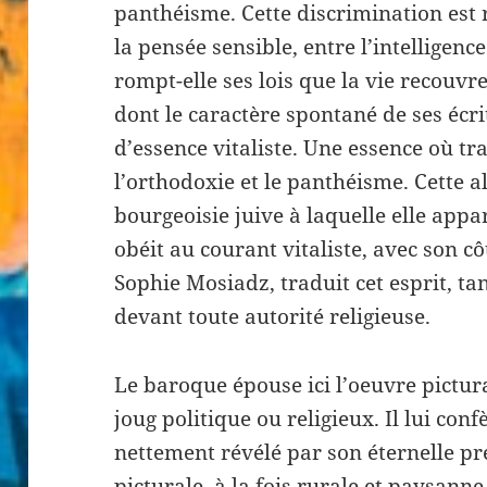
panthéisme. Cette discrimination est r
la pensée sensible, entre l’intelligence 
rompt-elle ses lois que la vie recouvre
dont le caractère spontané de ses écri
d’essence vitaliste. Une essence où tr
l’orthodoxie et le panthéisme. Cette al
bourgeoisie juive à laquelle elle appar
obéit au courant vitaliste, avec son cô
Sophie Mosiadz, traduit cet esprit, ta
devant toute autorité religieuse.
Le baroque épouse ici l’oeuvre pictu
joug politique ou religieux. Il lui con
nettement révélé par son éternelle p
picturale, à la fois rurale et paysann