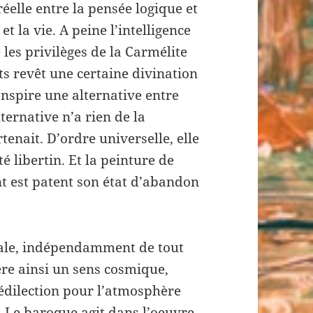
éelle entre la pensée logique et
et la vie. A peine l’intelligence
 les privilèges de la Carmélite
ts revêt une certaine divination
anspire une alternative entre
ternative n’a rien de la
tenait. D’ordre universelle, elle
té libertin. Et la peinture de
nt est patent son état d’abandon
rale, indépendamment de tout
fère ainsi un sens cosmique,
rédilection pour l’atmosphère
e. Le baroque agit dans l’oeuvre