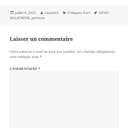
Publié
Auteur
Catégories
Mots-
juillet 4, 2022
claumich
Critiques d'art
GENO-
le
clés
MALKOWSKI
,
peinture
Laisser un commentaire
Votre adresse e-mail ne sera pas publiée.
Les champs obligatoires
sont indiqués avec
*
COMMENTAIRE
*